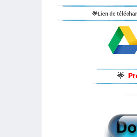
🌟
Lien de téléch
🌟
Pr