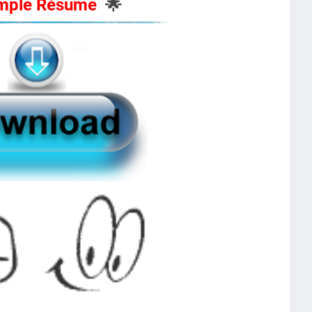
mple Résume
🌟