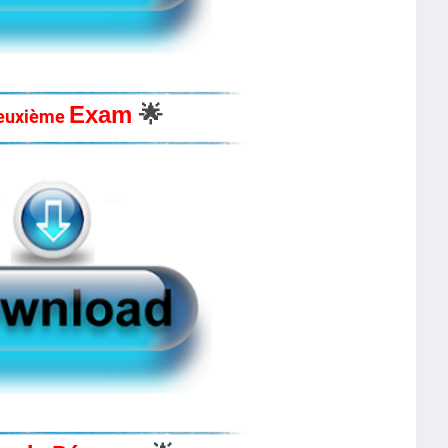
Exam
🌟
euxième