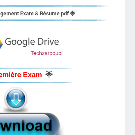
argement Exam & Résume pdf
🌟
emière
Exam
🌟