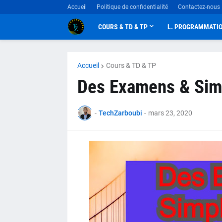
Accueil
Politique de confidentialité
Contactez-nous
COURS & TD & TP
L. PROGRAMMATI
Accueil
Cours & TD & TP
Des Examens & Sim
-
TechZarboubi
-
mars 23, 2020