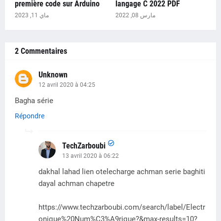
première code sur Arduino
langage C 2022 PDF
مارس 08, 2022
ماي 11, 2023
2 Commentaires
Unknown
12 avril 2020 à 04:25
Bagha série
Répondre
TechZarboubi
13 avril 2020 à 06:22
dakhal lahad lien otelecharge achman serie baghiti
dayal achman chapetre
https://www.techzarboubi.com/search/label/Electr
onique%20Num%C3%A9rique?&max-results=10?